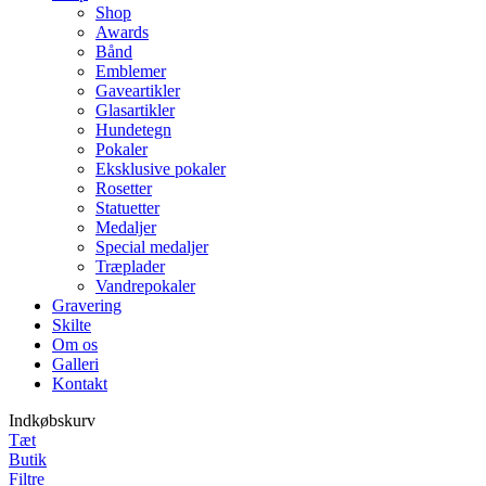
Shop
Awards
Bånd
Emblemer
Gaveartikler
Glasartikler
Hundetegn
Pokaler
Eksklusive pokaler
Rosetter
Statuetter
Medaljer
Special medaljer
Træplader
Vandrepokaler
Gravering
Skilte
Om os
Galleri
Kontakt
Indkøbskurv
Tæt
Butik
Filtre