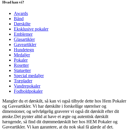
Hvad kan vi?
Awards
Bånd
Dørskilte
Eksklusive pokaler
Emblemer
Glasartikler
Gaveartikler
Hundetegn
Medaljer
Pokaler
Rosetter
Statuetter
Special medaljer
Træplader
Vandrepokaler
Fodboldpokaler
Mangler du et dørskilt, så kan vi også tilbyde dette hos Hem Pokaler
og Gaveartikler. Vi har dørskilte i forskellige størrelser og
dimensioner, og selvfølgelig graverer vi også dit dørskilt efter dit
ønske.Det pynter altid at have et ægte og autentisk dørskilt
hængende, så find dit drømmedørskilt her hos HEM Pokaler og
Gaveartikler. Vi kan garantere, at du nok skal få glæde af det.