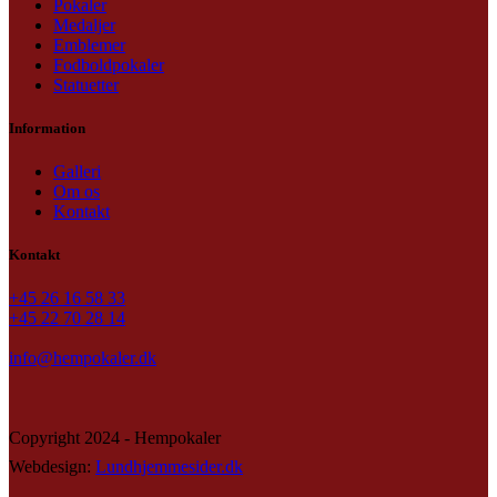
Pokaler
Medaljer
Emblemer
Fodboldpokaler
Statuetter
Information
Galleri
Om os
Kontakt
Kontakt
+45 26 16 58 33
+45 22 70 28 14
info@hempokaler.dk
Copyright 2024 - Hempokaler
Webdesign:
Lundhjemmesider.dk