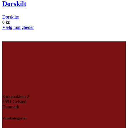
Dørskilt
Dørskilte
0
kr.
Vælg muligheder
Kirkebakken 2
5591 Gelsted
Danmark
Varekategorier