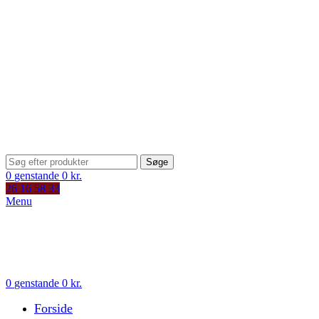
10+ Års erfaring - Stort udvalg - Hurtig levering
Søge
0
genstande
0
kr.
26 16 58 33
Menu
0
genstande
0
kr.
Forside