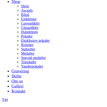
Shop
Shop
Awards
Bånd
Emblemer
Gaveartikler
Glasartikler
Hundetegn
Pokaler
Eksklusive pokaler
Rosetter
Statuetter
Medaljer
Special medaljer
Træplader
Vandrepokaler
Gravering
Skilte
Om os
Galleri
Kontakt
Tæt